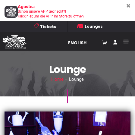
Agostea
Schon unsere APP gecheckt?!
Klick hier, um die APP im Store zu öffnen
Lounges
Tickets
ENGLISH
Lounge
Home
– Lounge