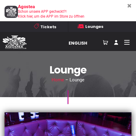
Agostea
Schon unsere APP gecheckt?!
Klick hier, um die APP im Store zu öffnen
Lounges
Tickets
ENGLISH
Lounge
Home
– Lounge