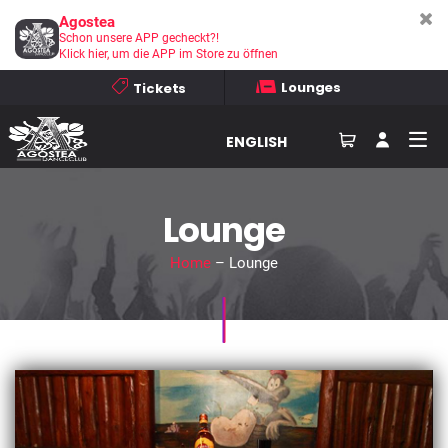
Agostea
Schon unsere APP gecheckt?!
Klick hier, um die APP im Store zu öffnen
Lounges
Tickets
ENGLISH
Lounge
Home
– Lounge