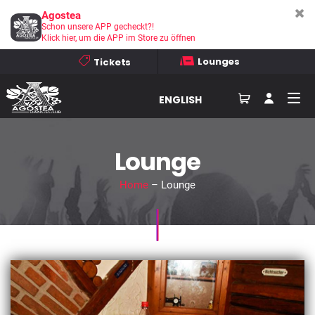
Agostea
Schon unsere APP gecheckt?!
Klick hier, um die APP im Store zu öffnen
Lounges
Tickets
ENGLISH
Lounge
Home
– Lounge