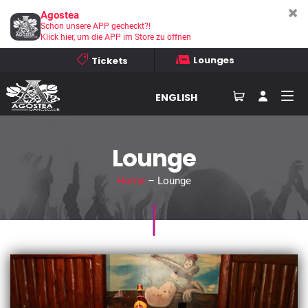
Agostea
Schon unsere APP gecheckt?!
Klick hier, um die APP im Store zu öffnen
Lounges
Tickets
ENGLISH
Lounge
Home
– Lounge