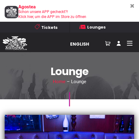
Agostea
Schon unsere APP gecheckt?!
Klick hier, um die APP im Store zu öffnen
Lounges
Tickets
ENGLISH
Lounge
Home
– Lounge