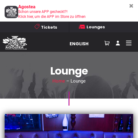
Agostea
Schon unsere APP gecheckt?!
Klick hier, um die APP im Store zu öffnen
Lounges
Tickets
ENGLISH
Lounge
Home
– Lounge