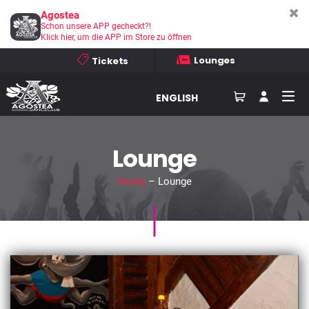
Agostea
Schon unsere APP gecheckt?!
Klick hier, um die APP im Store zu öffnen
Lounges
Tickets
ENGLISH
Lounge
Home
– Lounge