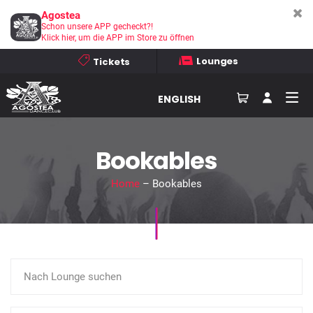
Agostea
Schon unsere APP gecheckt?!
Klick hier, um die APP im Store zu öffnen
Lounges
Tickets
ENGLISH
Bookables
Home
– Bookables