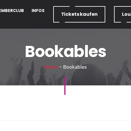
EMBERCLUB
INFOS
Tickets
kaufen
Lo
Bookables
Home
– Bookables