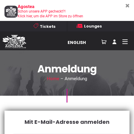
Agostea
Schon unsere APP gecheckt?!
Klick hier, um die APP im Store zu öffnen
Lounges
Tickets
ENGLISH
Anmeldung
Home
– Anmeldung
Mit E-Mail-Adresse anmelden