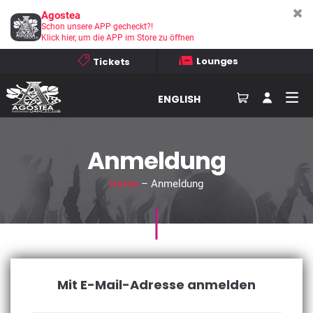
Agostea
Schon unsere APP gecheckt?!
Klick hier, um die APP im Store zu öffnen
Lounges
Tickets
ENGLISH
Anmeldung
Home
– Anmeldung
Mit E-Mail-Adresse anmelden