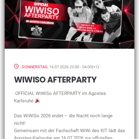
DONNERSTAG
, 16.07.2026 23:00 - 04:00(+1)
WIWISO AFTERPARTY
OFFICIAL WiWiSo AFTERPARTY im Agostea
Karlsruhe
Das WiWiSo 2026 endet – die Nacht noch lange
nicht!
Gemeinsam mit der Fachschaft WiWi des KIT lädt das
Agostea Karlsruhe am 16.07.2026 zur offiziellen