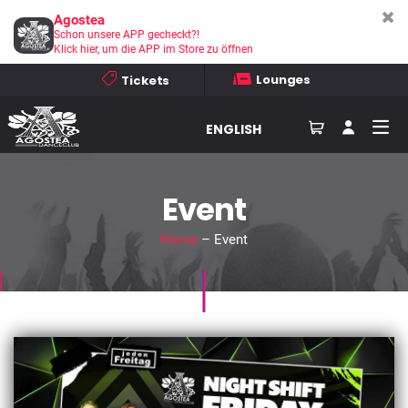
Agostea
Schon unsere APP gecheckt?!
Klick hier, um die APP im Store zu öffnen
Lounges
Tickets
ENGLISH
Event
Home
– Event