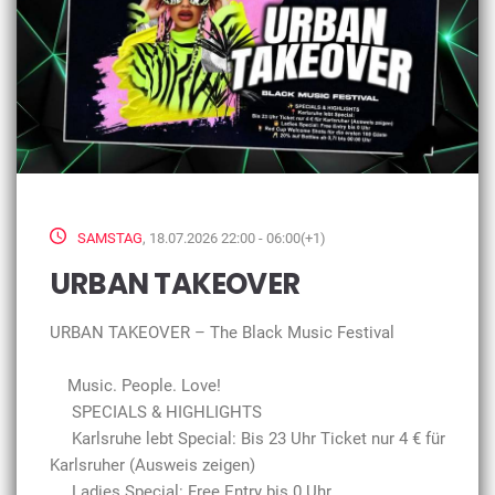
SAMSTAG
, 18.07.2026 22:00 - 06:00(+1)
URBAN TAKEOVER
URBAN TAKEOVER – The Black Music Festival
Music. People. Love!
SPECIALS & HIGHLIGHTS
Karlsruhe lebt Special: Bis 23 Uhr Ticket nur 4 € für
Karlsruher (Ausweis zeigen)
Ladies Special: Free Entry bis 0 Uhr