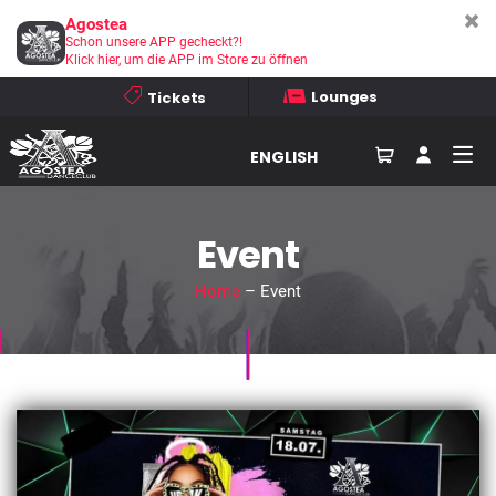
Agostea
Schon unsere APP gecheckt?!
Klick hier, um die APP im Store zu öffnen
Lounges
Tickets
ENGLISH
Event
Home
– Event