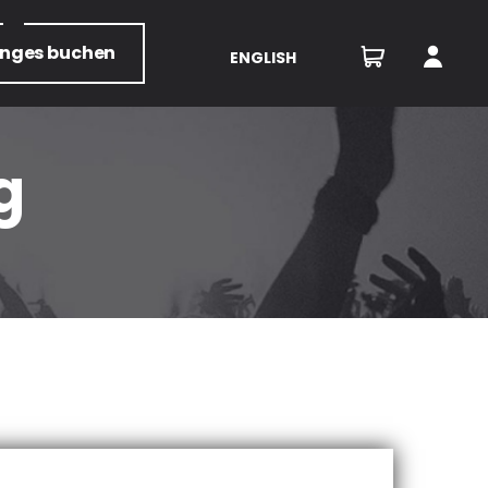
unges
buchen
ENGLISH
g