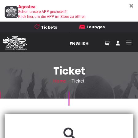
Agostea
Schon unsere APP gecheckt?!
Klick hier, um die APP im Store zu öffnen
Lounges
Tickets
ENGLISH
Ticket
Home
– Ticket