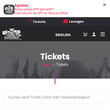
Agostea
Schon unsere APP gecheckt?!
Klick hier, um die APP im Store zu öffnen
Lounges
Tickets
ENGLISH
Tickets
Home
– Tickets