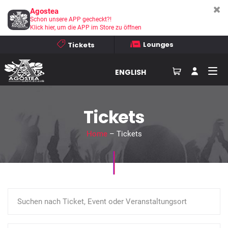
Agostea
Schon unsere APP gecheckt?!
Klick hier, um die APP im Store zu öffnen
Lounges
Tickets
ENGLISH
Tickets
Home
– Tickets