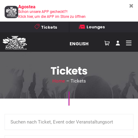
Agostea
Schon unsere APP gecheckt?!
Klick hier, um die APP im Store zu öffnen
Lounges
Tickets
ENGLISH
Tickets
Home
– Tickets