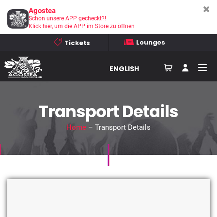
Agostea
Schon unsere APP gecheckt?!
Klick hier, um die APP im Store zu öffnen
Lounges
Tickets
ENGLISH
Transport Details
Home
– Transport Details