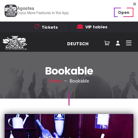
Agostea
Open
Enjoy More Features in the App
VIP tables
Tickets
DEUTSCH
Bookable
Home
– Bookable