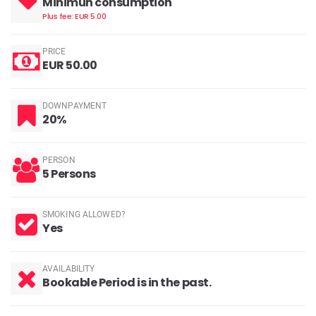
Minimun consumption
Plus fee: EUR 5.00
PRICE
EUR 50.00
DOWNPAYMENT
20%
PERSON
5 Persons
SMOKING ALLOWED?
Yes
AVAILABILITY
Bookable Period is in the past.