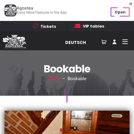
Agostea
Open
Enjoy More Features in the App
VIP tables
Tickets
DEUTSCH
Bookable
Home
– Bookable